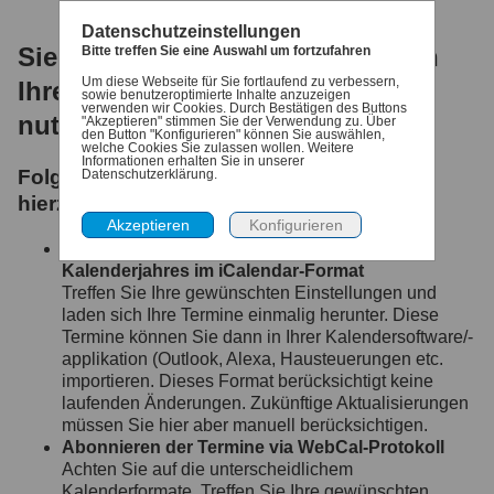
Datenschutzeinstellungen
Sie möchten Ihre Abfalltermine in
Bitte treffen Sie eine Auswahl um fortzufahren
Um diese Webseite für Sie fortlaufend zu verbessern,
Ihrem persönlichen Kalender
sowie benutzeroptimierte Inhalte anzuzeigen
verwenden wir Cookies. Durch Bestätigen des Buttons
nutzen?
"Akzeptieren" stimmen Sie der Verwendung zu. Über
den Button "Konfigurieren" können Sie auswählen,
welche Cookies Sie zulassen wollen. Weitere
Informationen erhalten Sie in unserer
Folgende Möglichkeiten bieten wir Ihnen
Datenschutzerklärung.
hierzu an:
Exportieren aller Termine des aktuellen
Kalenderjahres im iCalendar-Format
Treffen Sie Ihre gewünschten Einstellungen und
laden sich Ihre Termine einmalig herunter. Diese
Termine können Sie dann in Ihrer Kalendersoftware/-
applikation (Outlook, Alexa, Hausteuerungen etc.
importieren. Dieses Format berücksichtigt keine
laufenden Änderungen. Zukünftige Aktualisierungen
müssen Sie hier aber manuell berücksichtigen.
Abonnieren der Termine via WebCal-Protokoll
Achten Sie auf die unterscheidlichem
Kalenderformate. Treffen Sie Ihre gewünschten