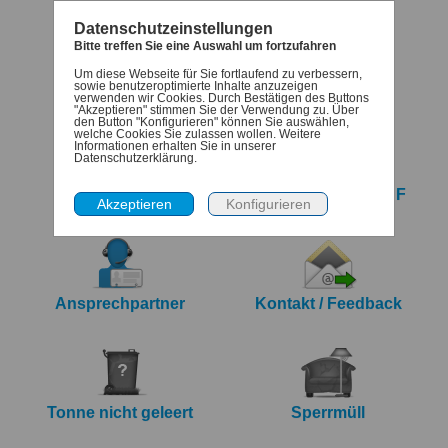
Datenschutzeinstellungen
Bitte treffen Sie eine Auswahl um fortzufahren
Um diese Webseite für Sie fortlaufend zu verbessern,
Termine
Denk-dran
sowie benutzeroptimierte Inhalte anzuzeigen
verwenden wir Cookies. Durch Bestätigen des Buttons
"Akzeptieren" stimmen Sie der Verwendung zu. Über
den Button "Konfigurieren" können Sie auswählen,
welche Cookies Sie zulassen wollen. Weitere
Informationen erhalten Sie in unserer
Datenschutzerklärung.
iCalendar Export
Jahreskalender PDF
Ansprechpartner
Kontakt / Feedback
Tonne nicht geleert
Sperrmüll