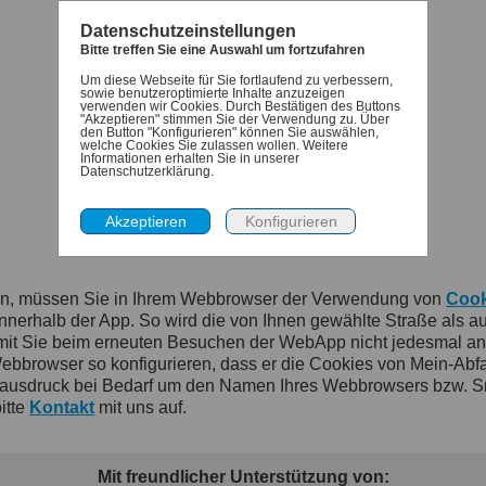
Datenschutzeinstellungen
Bitte treffen Sie eine Auswahl um fortzufahren
Um diese Webseite für Sie fortlaufend zu verbessern,
sowie benutzeroptimierte Inhalte anzuzeigen
verwenden wir Cookies. Durch Bestätigen des Buttons
"Akzeptieren" stimmen Sie der Verwendung zu. Über
den Button "Konfigurieren" können Sie auswählen,
welche Cookies Sie zulassen wollen. Weitere
Informationen erhalten Sie in unserer
Datenschutzerklärung.
en, müssen Sie in Ihrem Webbrowser der Verwendung von
Cook
rhalb der App. So wird die von Ihnen gewählte Straße als auch
damit Sie beim erneuten Besuchen der WebApp nicht jedesmal a
rowser so konfigurieren, dass er die Cookies von Mein-Abfallkal
ausdruck bei Bedarf um den Namen Ihres Webbrowsers bzw. Sm
itte
Kontakt
mit uns auf.
Mit freundlicher Unterstützung von: