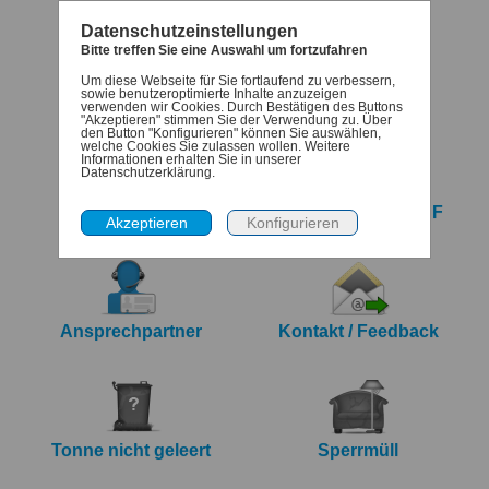
Datenschutzeinstellungen
Bitte treffen Sie eine Auswahl um fortzufahren
Um diese Webseite für Sie fortlaufend zu verbessern,
Termine
Denk-dran
sowie benutzeroptimierte Inhalte anzuzeigen
verwenden wir Cookies. Durch Bestätigen des Buttons
"Akzeptieren" stimmen Sie der Verwendung zu. Über
den Button "Konfigurieren" können Sie auswählen,
welche Cookies Sie zulassen wollen. Weitere
Informationen erhalten Sie in unserer
Datenschutzerklärung.
iCalendar Export
Jahreskalender PDF
Ansprechpartner
Kontakt / Feedback
Tonne nicht geleert
Sperrmüll