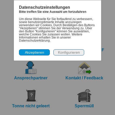
Datenschutzeinstellungen
Bitte treffen Sie eine Auswahl um fortzufahren
Um diese Webseite für Sie fortlaufend zu verbessern,
Termine
Denk-dran
sowie benutzeroptimierte Inhalte anzuzeigen
verwenden wir Cookies. Durch Bestätigen des Buttons
"Akzeptieren" stimmen Sie der Verwendung zu. Über
den Button "Konfigurieren" können Sie auswählen,
welche Cookies Sie zulassen wollen. Weitere
Informationen erhalten Sie in unserer
Datenschutzerklärung.
iCalendar Export
Jahreskalender PDF
Ansprechpartner
Kontakt / Feedback
Tonne nicht geleert
Sperrmüll