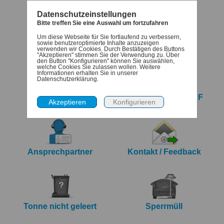
Datenschutzeinstellungen
Bitte treffen Sie eine Auswahl um fortzufahren
Um diese Webseite für Sie fortlaufend zu verbessern,
Termine
Denk-dran
sowie benutzeroptimierte Inhalte anzuzeigen
verwenden wir Cookies. Durch Bestätigen des Buttons
"Akzeptieren" stimmen Sie der Verwendung zu. Über
den Button "Konfigurieren" können Sie auswählen,
welche Cookies Sie zulassen wollen. Weitere
Informationen erhalten Sie in unserer
Datenschutzerklärung.
iCalendar Export
Jahreskalender PDF
Ansprechpartner
Kontakt / Feedback
Tonne nicht geleert
Sperrmüll