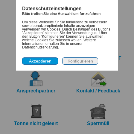
Datenschutzeinstellungen
Bitte treffen Sie eine Auswahl um fortzufahren
Um diese Webseite für Sie fortlaufend zu verbessern,
Termine
Denk-dran
sowie benutzeroptimierte Inhalte anzuzeigen
verwenden wir Cookies. Durch Bestätigen des Buttons
"Akzeptieren" stimmen Sie der Verwendung zu. Über
den Button "Konfigurieren" können Sie auswählen,
welche Cookies Sie zulassen wollen. Weitere
Informationen erhalten Sie in unserer
Datenschutzerklärung.
iCalendar Export
Jahreskalender PDF
Ansprechpartner
Kontakt / Feedback
Tonne nicht geleert
Sperrmüll